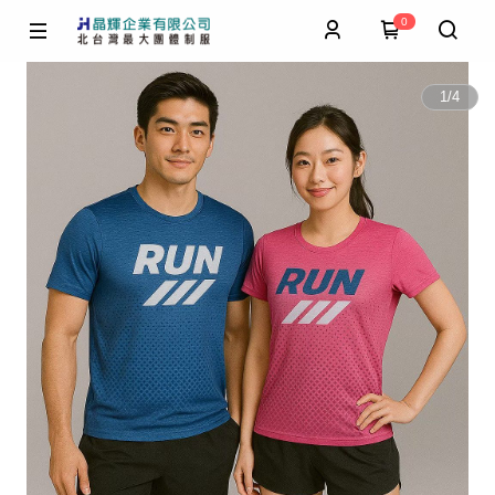
0
1
/
4