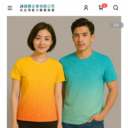
0
1
/
4