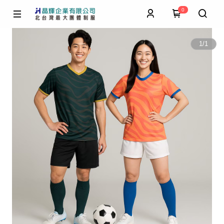
0
1
/
1