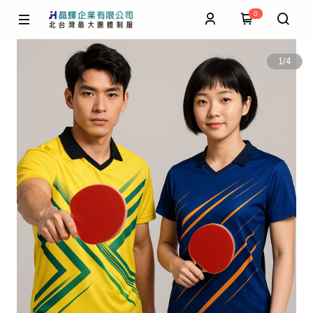
0
1
/
4