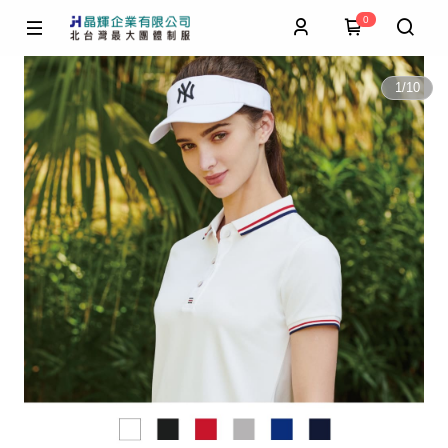
0
1
/
10