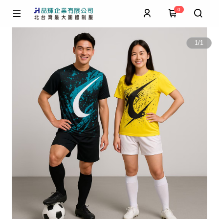
0
1
/
1