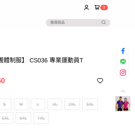
0
體制服】 CS036 專業運動員T
50
S
M
L
XL
2XL
3XL
5XL
6XL
7XL