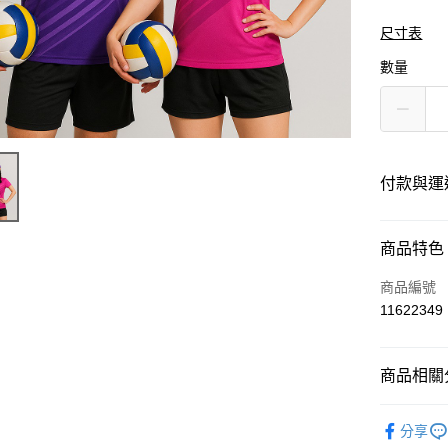
尺寸表
數量
付款與運
付款方式
商品特色
信用卡一
商品編號
11622349
運送方式
商品相關分
黑貓
每筆NT$1
運動服飾
分享