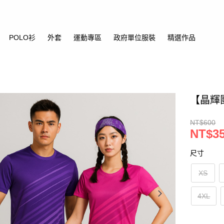
POLO衫
外套
運動專區
政府單位服裝
精選作品
【晶輝團
NT$600
NT$3
尺寸
XS
4XL