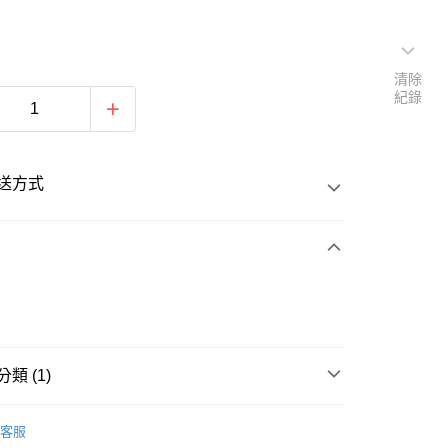
清除
紀錄
送方式
次付款
類 (1)
20
排球
客服