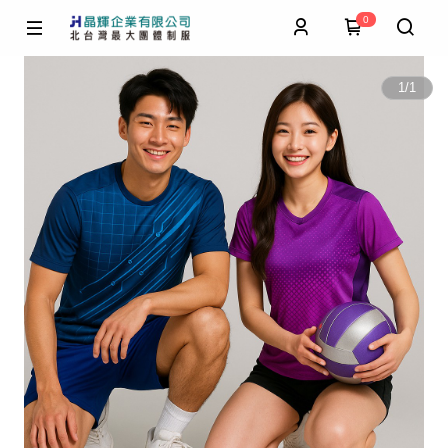
0
1
/
1