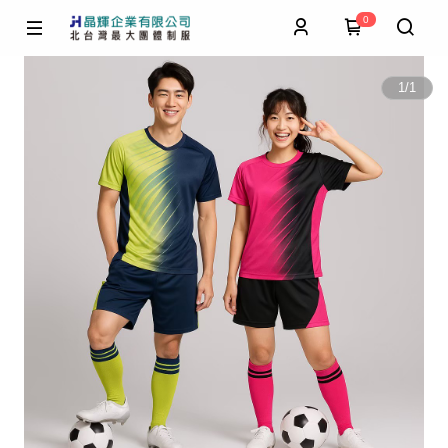
0
1
/
1