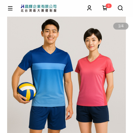
0
1
/
4