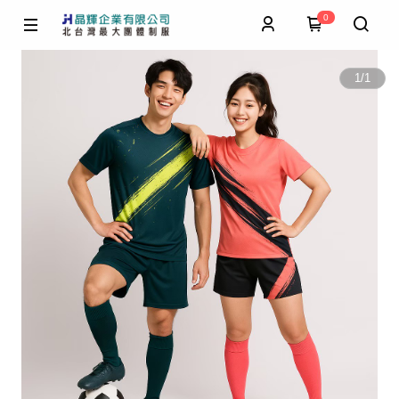
0
1
/
1