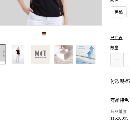
顏色
黑橘
尺寸表
數量
付款與運
付款方式
商品特色
信用卡一
商品編號
11620395
運送方式