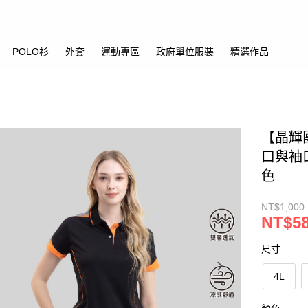
POLO衫
外套
運動專區
政府單位服裝
精選作品
【晶輝團
口與袖
色
NT$1,000
NT$5
尺寸
4L