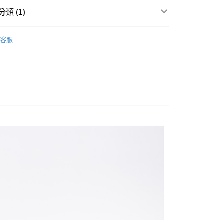
類 (1)
20
短袖POLO衫
客服