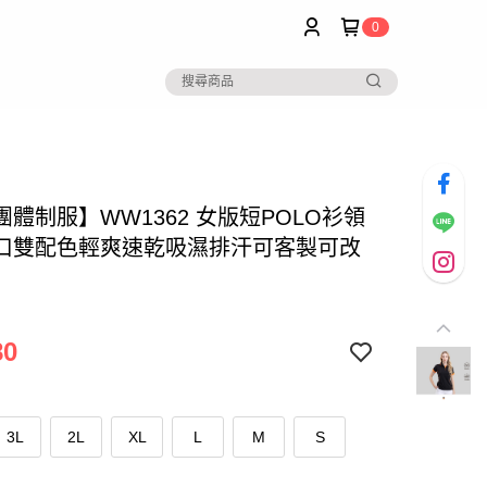
0
體制服】WW1362 女版短POLO衫領
口雙配色輕爽速乾吸濕排汗可客製可改
80
3L
2L
XL
L
M
S