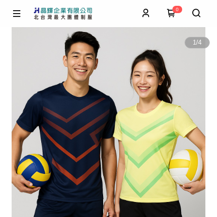
0
1
/
4