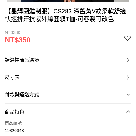
【晶輝團體制服】CS283 深藍黃V紋柔軟舒適
快速排汗抗紫外線圓領T恤-可客製可改色
NT$380
NT$350
請選擇商品選項
尺寸表
付款與運送方式
付款方式
商品特色
信用卡一次付款
商品編號
運送方式
11620343