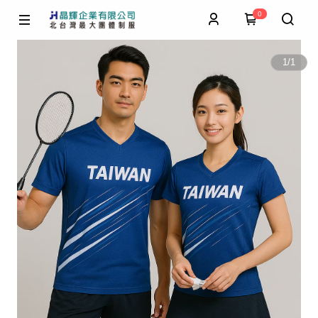
0
1
/
1