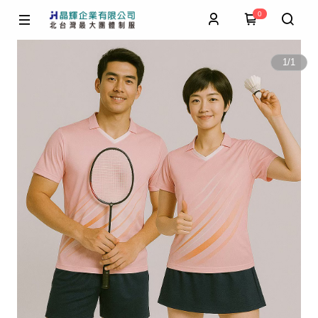
0
1
/
1