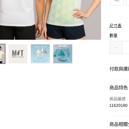
4L
尺寸表
數量
付款與運
付款方式
商品特色
信用卡一
商品編號
11620180
運送方式
商品相關分
黑貓