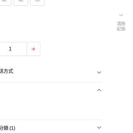
5L
6L
7L
清除
紀錄
送方式
次付款
類 (1)