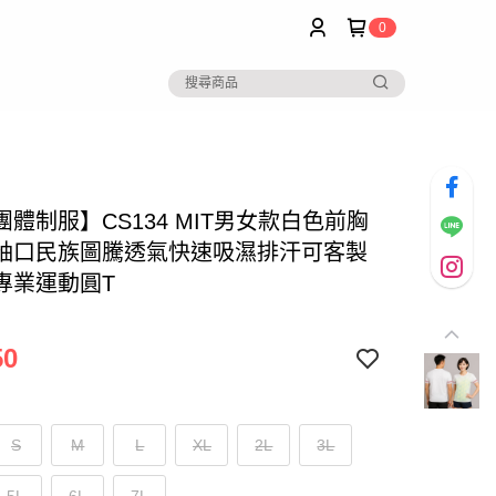
0
體制服】CS134 MIT男女款白色前胸
袖口民族圖騰透氣快速吸濕排汗可客製
專業運動圓T
50
S
M
L
XL
2L
3L