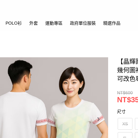
POLO衫
外套
運動專區
政府單位服裝
精選作品
【晶輝團
幾何圖
可改色
NT$600
NT$3
尺寸
XS