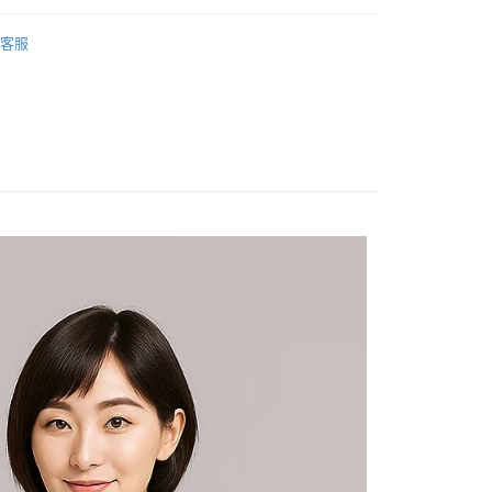
20
專業運動T恤
客服