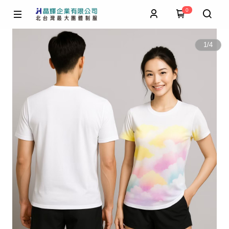
0
1
/
4