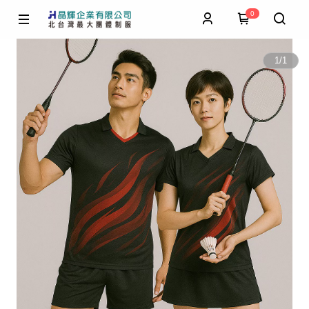
0
1
/
1