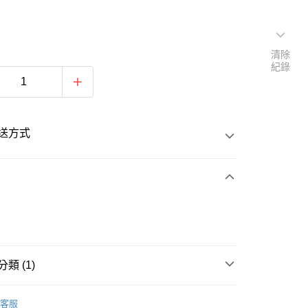
清除
紀錄
送方式
次付款
類 (1)
20
排球
客服