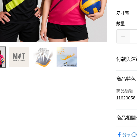
尺寸表
數量
付款與運
付款方式
商品特色
信用卡一
商品編號
11620058
運送方式
商品相關分
黑貓
每筆NT$1
運動服飾
分享