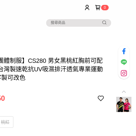
0
團體制服】CS280 男女黑桃紅胸前可配
台灣製速乾抗UV吸濕排汗透氣專業運動
客製可改色
50
桃紅