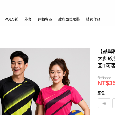
POLO衫
外套
運動專區
政府單位服裝
精選作品
【晶輝
大斜紋
圓T可
NT$380
NT$3
顏色
黑