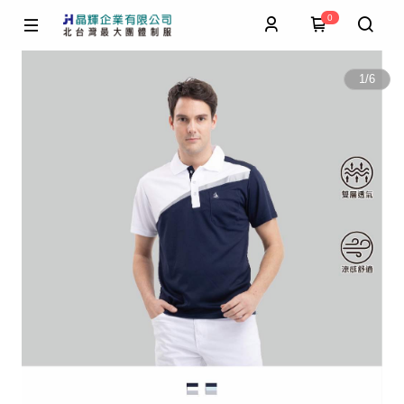
0
1
/
6