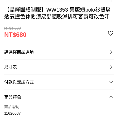
【晶輝團體制服】WW1353 男版短polo衫雙層
透氣撞色休閒涼感舒適吸濕排可客製可改色汗
NT$1,000
NT$680
請選擇商品選項
尺寸表
付款與運送方式
付款方式
商品特色
信用卡一次付款
商品編號
運送方式
11620037