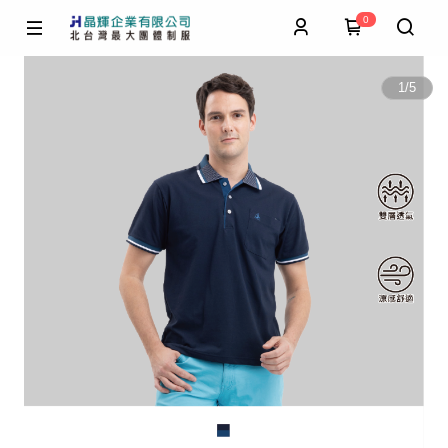
0
1
/
5