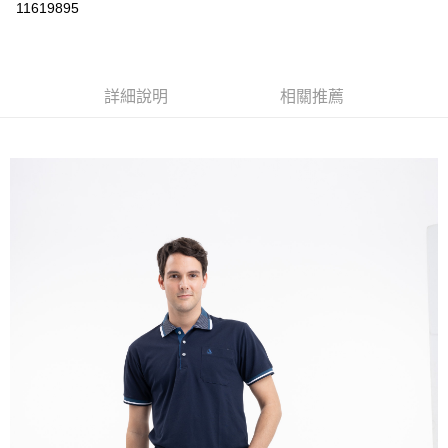
運送方式
11619895
黑貓
每筆NT$120
詳細說明
相關推薦