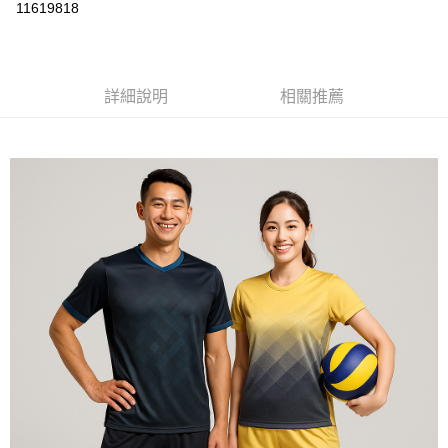
運送方式
11619818
黑貓
每筆NT$120
詳細說明
相關推薦