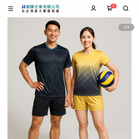
0
1
/
4