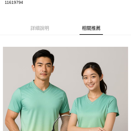
運送方式
11619794
黑貓
每筆NT$120
詳細說明
相關推薦