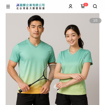
0
1
/
5