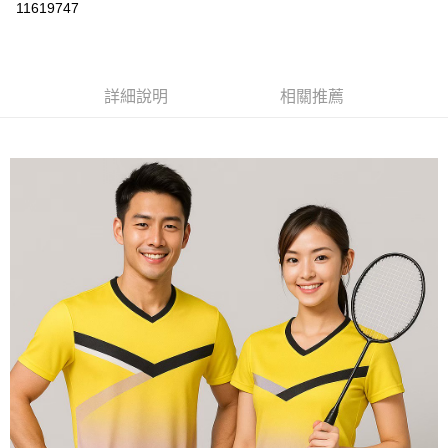
運送方式
11619747
黑貓
每筆NT$120
詳細說明
相關推薦