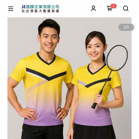
0
1
/
5