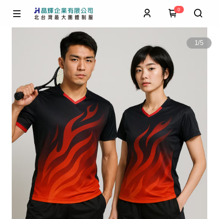
0
1
/
5