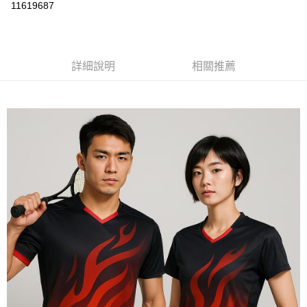
運送方式
11619687
黑貓
每筆NT$120
詳細說明
相關推薦