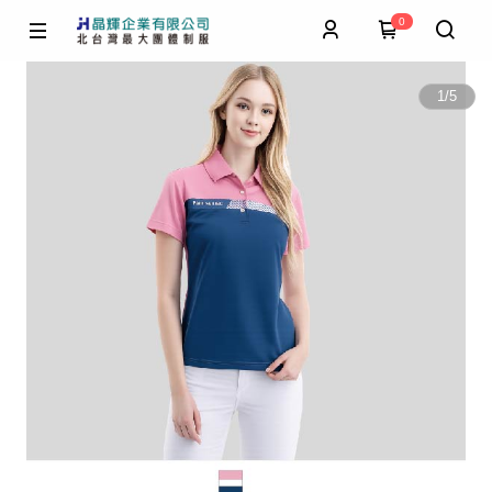
0
1
/
5