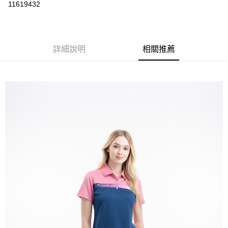
運送方式
11619432
黑貓
每筆NT$120
詳細說明
相關推薦