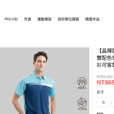
POLO衫
外套
運動專區
政府單位服裝
精選作品
【晶輝
雙配色
衫可客
NT$1,000
NT$6
尺寸
S