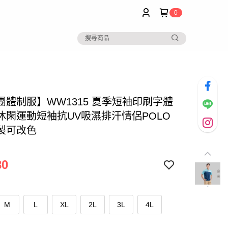
0
團體制服】WW1315 夏季短袖印刷字體
休閑運動短袖抗UV吸濕排汗情侶POLO
製可改色
80
M
L
XL
2L
3L
4L