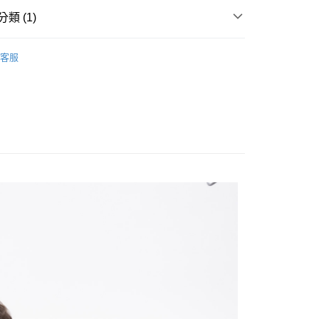
類 (1)
20
短袖POLO衫
客服