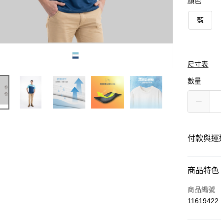
顏色
藍
尺寸表
數量
付款與運
付款方式
商品特色
信用卡一
商品編號
11619422
運送方式