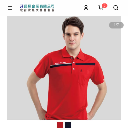
0
1
/
7