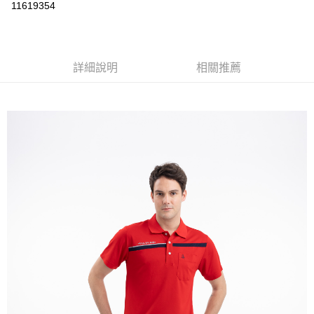
運送方式
11619354
黑貓
每筆NT$120
詳細說明
相關推薦