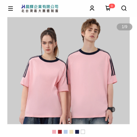
0
1
/
9