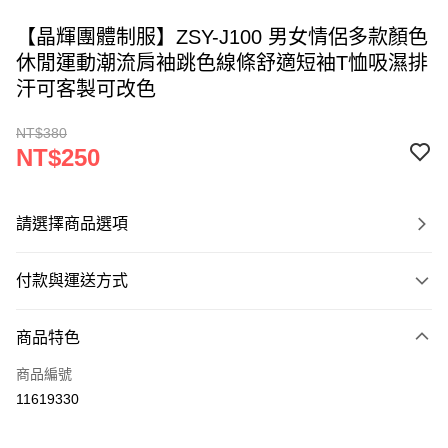
【晶輝團體制服】ZSY-J100 男女情侶多款顏色
休閒運動潮流肩袖跳色線條舒適短袖T恤吸濕排
汗可客製可改色
NT$380
NT$250
請選擇商品選項
付款與運送方式
付款方式
商品特色
信用卡一次付款
商品編號
運送方式
11619330
黑貓