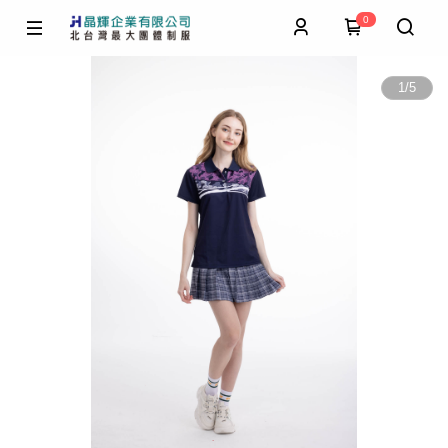
0
1
/
5