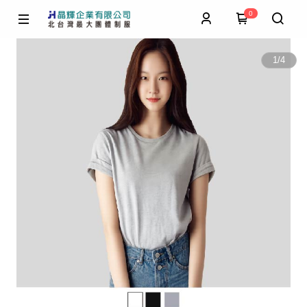
0
1
/
4