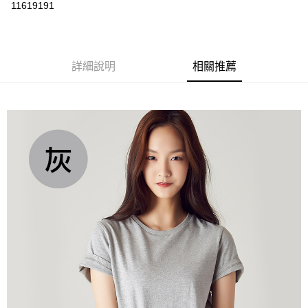
運送方式
11619191
黑貓
每筆NT$120
詳細說明
相關推薦