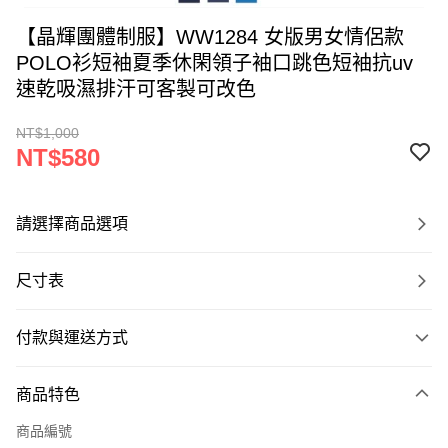
【晶輝團體制服】WW1284 女版男女情侶款
POLO衫短袖夏季休閑領子袖口跳色短袖抗uv
速乾吸濕排汗可客製可改色
NT$1,000
NT$580
請選擇商品選項
尺寸表
付款與運送方式
付款方式
商品特色
信用卡一次付款
商品編號