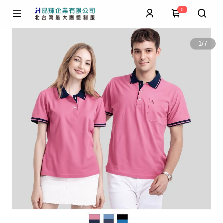
0
1
/
7