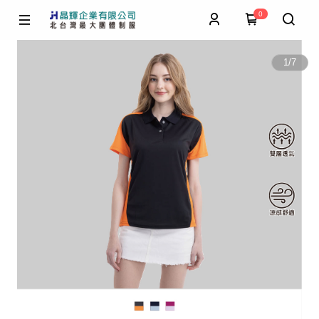
0
1
/
7