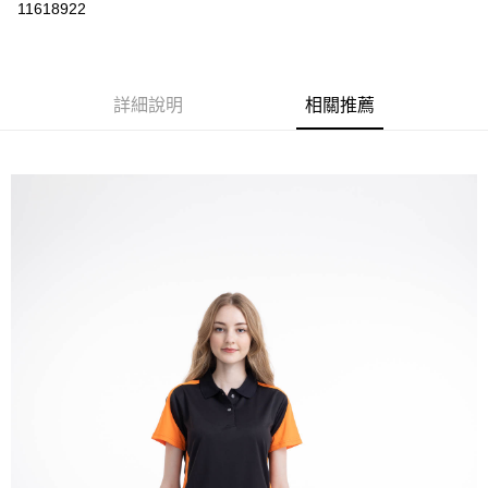
運送方式
11618922
黑貓
每筆NT$120
詳細說明
相關推薦