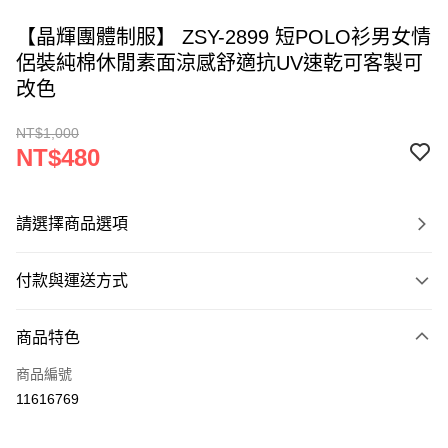
【晶輝團體制服】 ZSY-2899 短POLO衫男女情
侶裝純棉休閒素面涼感舒適抗UV速乾可客製可
改色
NT$1,000
NT$480
請選擇商品選項
付款與運送方式
付款方式
商品特色
信用卡一次付款
商品編號
運送方式
11616769
黑貓