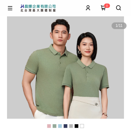
0
1
/
11