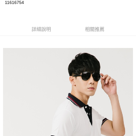
運送方式
11616754
黑貓
每筆NT$120
詳細說明
相關推薦