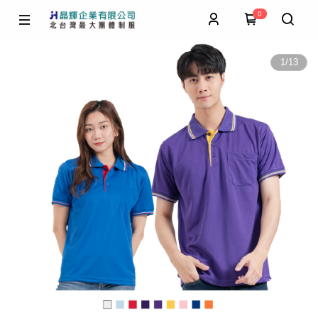
0
1
/
13