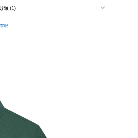
類 (1)
20
短袖POLO衫
客服