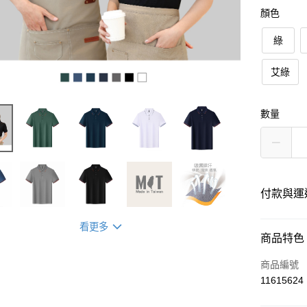
顏色
綠
艾綠
數量
付款與運
看更多
付款方式
商品特色
信用卡一
商品編號
11615624