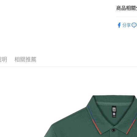
運送方式
商品相關分
黑貓
每筆NT$1
POLO衫
分享
說明
相關推薦