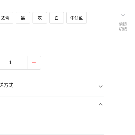
丈青
黑
灰
白
牛仔藍
清除
紀錄
送方式
次付款