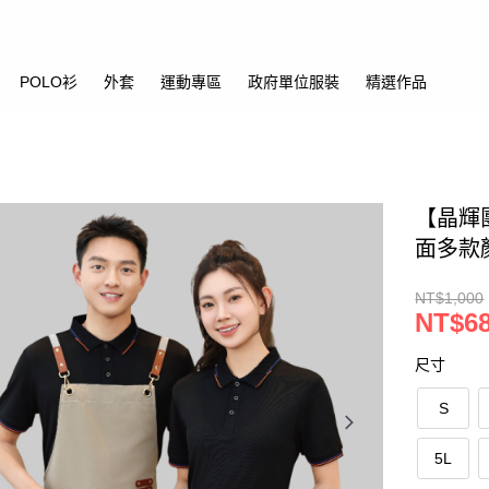
POLO衫
外套
運動專區
政府單位服裝
精選作品
【晶輝團
面多款
NT$1,000
NT$6
尺寸
S
5L