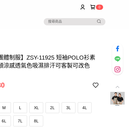
0
體制服】ZSY-11925 短袖POLO衫素
顏涼感透氣色吸濕排汗可客製可改色
80
M
L
XL
2L
3L
4L
6L
7L
8L