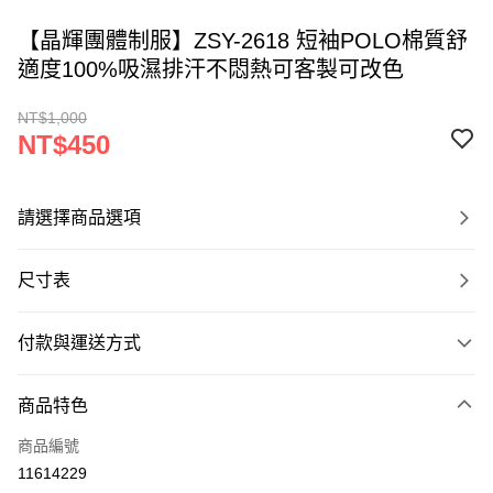
【晶輝團體制服】ZSY-2618 短袖POLO棉質舒
適度100%吸濕排汗不悶熱可客製可改色
NT$1,000
NT$450
請選擇商品選項
尺寸表
付款與運送方式
付款方式
商品特色
信用卡一次付款
商品編號
運送方式
11614229