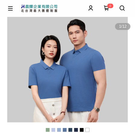
0
1
/
12