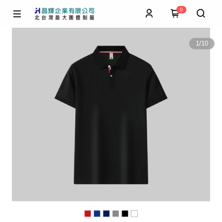
0
1
/
10